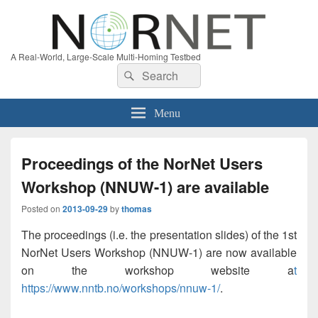
A Real-World, Large-Scale Multi-Homing Testbed
Search
Search
for:
Menu
Proceedings of the NorNet Users
Workshop (NNUW-1) are available
Posted on
2013-09-29
by
thomas
The proceedings (i.e. the presentation slides) of the 1st
NorNet Users Workshop (NNUW-1) are now available
on the workshop website a
t
https://www.nntb.no/workshops/nnuw-1/
.