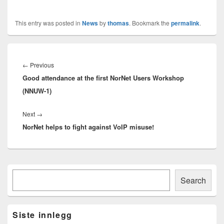
This entry was posted in
News
by
thomas
. Bookmark the
permalink
.
Innleggsnavigasjon
Previous
←
Previous
Good attendance at the first NorNet Users Workshop
post:
(NNUW-1)
Next
Next
→
NorNet helps to fight against VoIP misuse!
post:
Primary
Søk
Sidebar
Search
Widget
Area
Siste innlegg