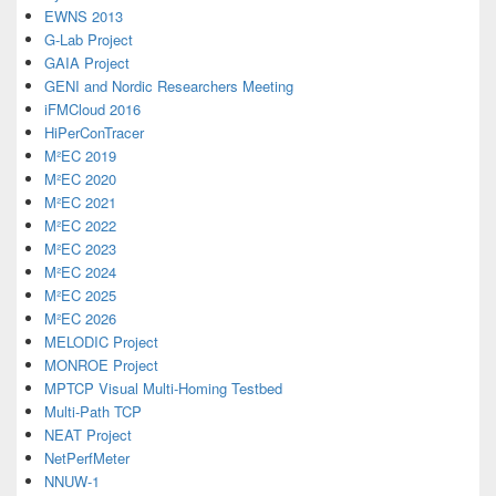
EWNS 2013
G-Lab Project
GAIA Project
GENI and Nordic Researchers Meeting
iFMCloud 2016
HiPerConTracer
M²EC 2019
M²EC 2020
M²EC 2021
M²EC 2022
M²EC 2023
M²EC 2024
M²EC 2025
M²EC 2026
MELODIC Project
MONROE Project
MPTCP Visual Multi-Homing Testbed
Multi-Path TCP
NEAT Project
NetPerfMeter
NNUW-1