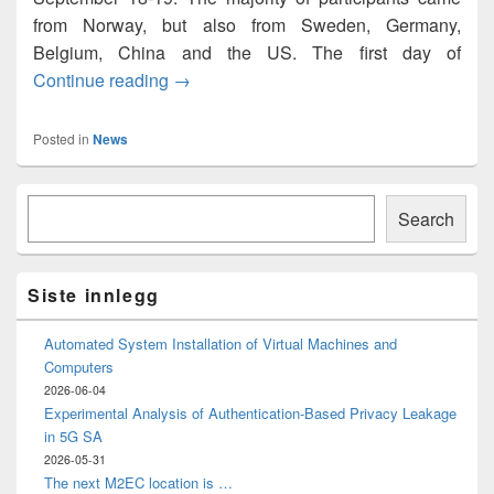
from Norway, but also from Sweden, Germany,
Belgium, China and the US. The first day of
Good attendance at the first NorNet Us
Continue reading
→
Posted in
News
Primary
Søk
Sidebar
Search
Widget
Area
Siste innlegg
Automated System Installation of Virtual Machines and
Computers
2026-06-04
Experimental Analysis of Authentication-Based Privacy Leakage
in 5G SA
2026-05-31
The next M2EC location is …