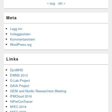
« aug
okt »
Meta
Logg inn
Innleggsstrøm
Kommentarstrøm
WordPress.org
Links
DynMHS
EWNS 2013
G-Lab Project
GAIA Project
GENI and Nordic Researchers Meeting
iFMCloud 2016
HiPerConTracer
M²EC 2019
M²EC 2020