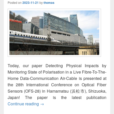
Posted on
2023-11-21
by
thomas
Today, our paper Detecting Physical Impacts by
Monitoring State of Polarisation in a Live Fibre-To-The-
Home Data-Communication Air-Cable is presented at
the 28th International Conference on Optical Fiber
Sensors (OFS-28) in Hamamatsu (浜松市), Shizuoka,
Japan! The paper is the latest publication
Presentation of «Detecting Physical Imp
Continue reading
→