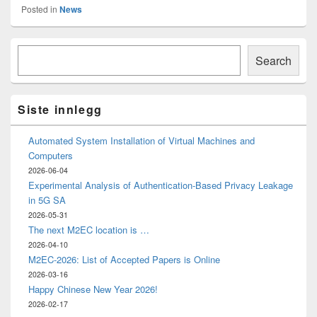
Posted in
News
Primary
Søk
Sidebar
Search
Widget
Area
Siste innlegg
Automated System Installation of Virtual Machines and
Computers
2026-06-04
Experimental Analysis of Authentication-Based Privacy Leakage
in 5G SA
2026-05-31
The next M2EC location is …
2026-04-10
M2EC-2026: List of Accepted Papers is Online
2026-03-16
Happy Chinese New Year 2026!
2026-02-17