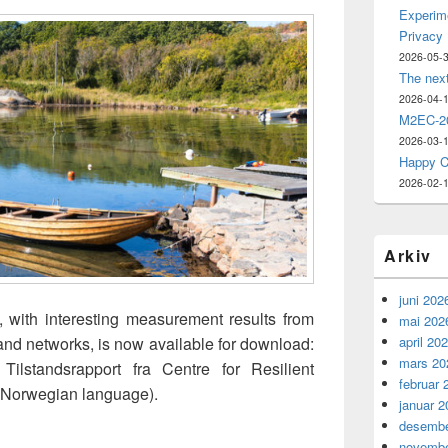
Experime
Privacy
2026-05-
The nex
2026-04-
M2EC-20
2026-03-
Happy C
2026-02-
Arkiv
juni 202
with interesting measurement results from
mai 202
april 20
nd networks, is now available for download:
mars 20
ilstandsrapport fra Centre for Resilient
februar 
n Norwegian language).
januar 2
desembe
novembe