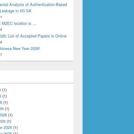
ntal Analysis of Authentication-Based
 Leakage in 5G SA
31
t M2EC location is …
10
26: List of Accepted Papers is Online
16
hinese New Year 2026!
17
6
(1)
6
(1)
26
(1)
26
(1)
2026
(1)
026
(1)
r 2025
(1)
r 2025
(1)