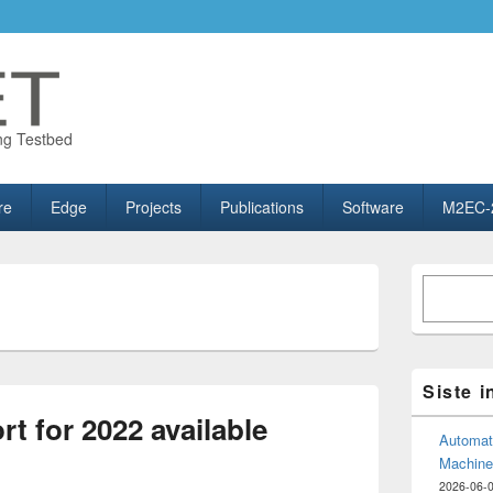
ng Testbed
re
Edge
Projects
Publications
Software
M2EC-
Primary
Søk
Sidebar
Widget
Area
Siste 
t for 2022 available
Automate
Machine
2026-06-