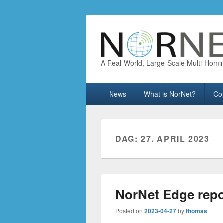
A Real-World, Large-Scale Multi-Homi
Primary
News
What is NorNet?
Co
menu
DAG:
27. APRIL 2023
NorNet Edge repor
Posted on
2023-04-27
by
thomas