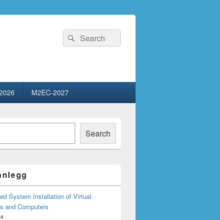
Search
Search
for:
2026
M2EC-2027
Search
innlegg
d System Installation of Virtual
s and Computers
04