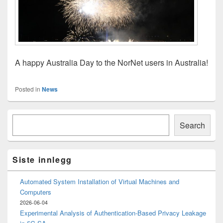
A happy Australia Day to the NorNet users in Australia!
Posted in
News
Primary
Søk
Sidebar
Search
Widget
Area
Siste innlegg
Automated System Installation of Virtual Machines and
Computers
2026-06-04
Experimental Analysis of Authentication-Based Privacy Leakage