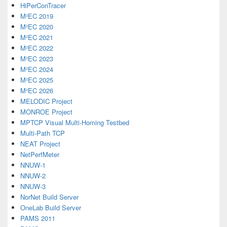
HiPerConTracer
M²EC 2019
M²EC 2020
M²EC 2021
M²EC 2022
M²EC 2023
M²EC 2024
M²EC 2025
M²EC 2026
MELODIC Project
MONROE Project
MPTCP Visual Multi-Homing Testbed
Multi-Path TCP
NEAT Project
NetPerfMeter
NNUW-1
NNUW-2
NNUW-3
NorNet Build Server
OneLab Build Server
PAMS 2011