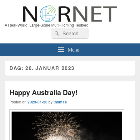
A Real-World, Large-Scale Multi-Homing Testbed
Search
Search
for:
Menu
DAG:
26. JANUAR 2023
Happy Australia Day!
Posted on
2023-01-26
by
thomas