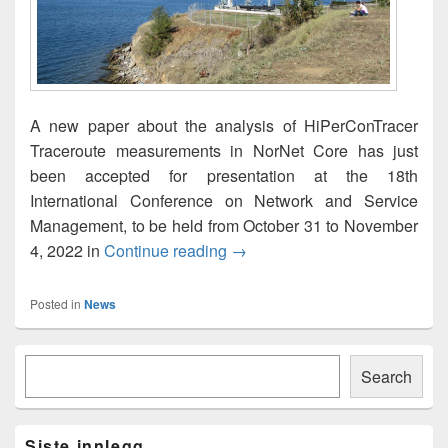
A new paper about the analysis of HiPerConTracer
Traceroute measurements in NorNet Core has just
been accepted for presentation at the 18th
International Conference on Network and Service
Management, to be held from October 31 to November
How Do Your Data Packets Tr
4, 2022 in
Continue reading
→
Posted in
News
Primary
Søk
Sidebar
Search
Widget
Area
Siste innlegg