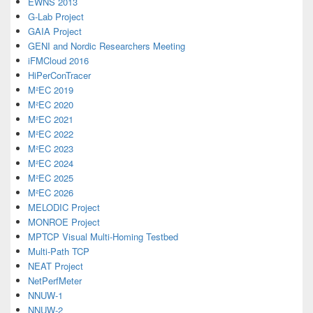
EWNS 2013
G-Lab Project
GAIA Project
GENI and Nordic Researchers Meeting
iFMCloud 2016
HiPerConTracer
M²EC 2019
M²EC 2020
M²EC 2021
M²EC 2022
M²EC 2023
M²EC 2024
M²EC 2025
M²EC 2026
MELODIC Project
MONROE Project
MPTCP Visual Multi-Homing Testbed
Multi-Path TCP
NEAT Project
NetPerfMeter
NNUW-1
NNUW-2