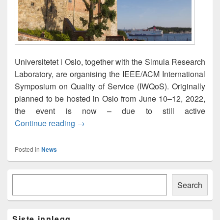
Universitetet i Oslo, together with the Simula Research
Laboratory, are organising the IEEE/ACM International
Symposium on Quality of Service (IWQoS). Originally
planned to be hosted in Oslo from June 10–12, 2022,
the event is now – due to still active
IWQoS 2022: Program is Online!
Continue reading
→
Posted in
News
Primary
Søk
Sidebar
Search
Widget
Area
Siste innlegg