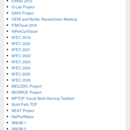
EWNS 2013
G-Lab Project
GAIA Project
GENI and Nordic Researchers Meeting
iFMCloud 2016
HiPerConTracer
M²EC 2019
M²EC 2020
M²EC 2021
M²EC 2022
M²EC 2023
M²EC 2024
M²EC 2025
M²EC 2026
MELODIC Project
MONROE Project
MPTCP Visual Multi-Homing Testbed
Multi-Path TCP
NEAT Project
NetPerfMeter
NNUW-1
NNUW-2