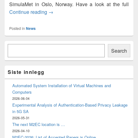
SimulaMet in Oslo, Norway. Have a look at the full
New Ph.D. position opening: Optical and 
Continue reading
→
Posted in
News
Primary
Søk
Sidebar
Search
Widget
Area
Siste innlegg
Automated System Installation of Virtual Machines and
Computers
2026-06-04
Experimental Analysis of Authentication-Based Privacy Leakage
in 5G SA
2026-05-31
The next M2EC location is …
2026-04-10
M2EC-2026: List of Accepted Papers is Online