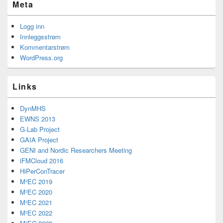
Meta
Logg inn
Innleggsstrøm
Kommentarstrøm
WordPress.org
Links
DynMHS
EWNS 2013
G-Lab Project
GAIA Project
GENI and Nordic Researchers Meeting
iFMCloud 2016
HiPerConTracer
M²EC 2019
M²EC 2020
M²EC 2021
M²EC 2022