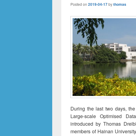
Posted on
2019-04-17
by
thomas
During the last two days, th
Large-scale Optimised Data
introduced by Thomas Dre
members of Hainan Universi