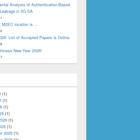
ntal Analysis of Authentication-Based
 Leakage in 5G SA
31
t M2EC location is …
10
26: List of Accepted Papers is Online
16
hinese New Year 2026!
17
6
(1)
6
(1)
26
(1)
26
(1)
2026
(1)
026
(1)
r 2025
(1)
r 2025
(1)