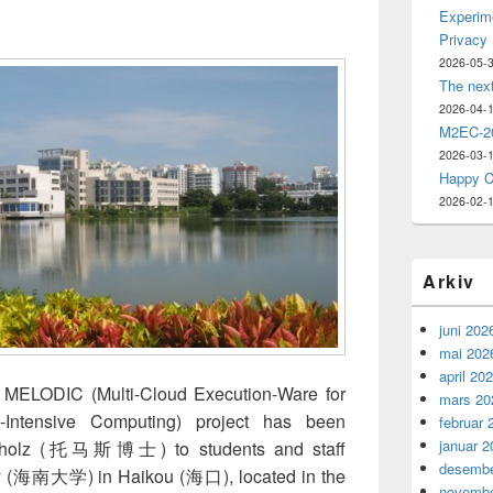
Experime
Privacy
2026-05-
The nex
2026-04-
M2EC-20
2026-03-
Happy C
2026-02-
Arkiv
juni 202
mai 202
april 20
e MELODIC (Multi-Cloud Execution-Ware for
mars 20
-Intensive Computing) project has been
februar 
januar 2
ibholz (托马斯博士) to students and staff
desembe
ty (海南大学) in Haikou (海口), located in the
novembe