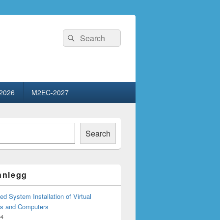
Search
Search
for:
2026
M2EC-2027
Search
innlegg
d System Installation of Virtual
s and Computers
04