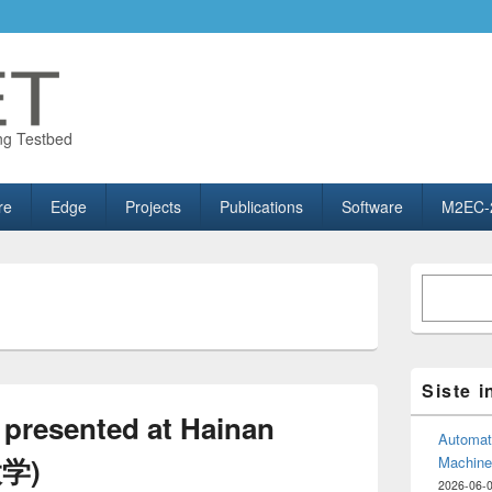
ng Testbed
re
Edge
Projects
Publications
Software
M2EC-
Primary
Søk
Sidebar
Widget
Area
Siste 
presented at Hainan
Automate
大学)
Machine
2026-06-