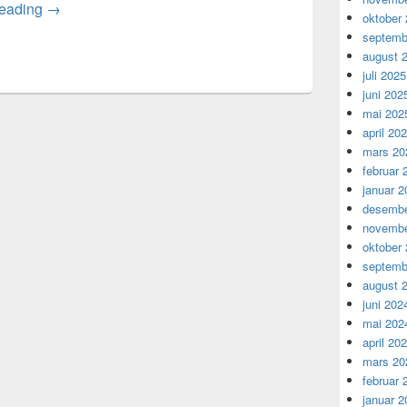
MELODIC Project presented at Hainan University (海
reading
→
oktober
septemb
august 
juli 2025
juni 202
mai 202
april 20
mars 20
februar 
januar 2
desembe
novembe
oktober
septemb
august 
juni 202
mai 202
april 20
mars 20
februar 
januar 2