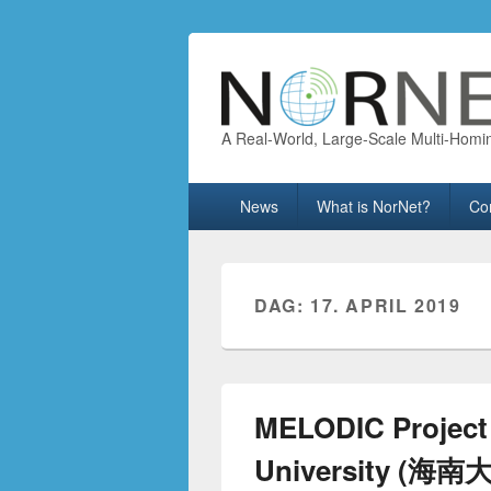
A Real-World, Large-Scale Multi-Homi
Primary
News
What is NorNet?
Co
menu
DAG:
17. APRIL 2019
MELODIC Project 
University (海南