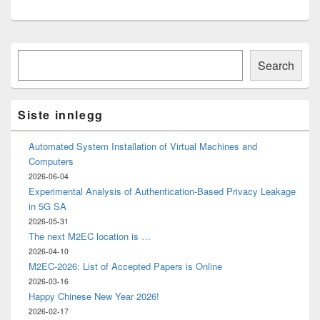
Primary
Søk
Sidebar
Search
Widget
Area
Siste innlegg
Automated System Installation of Virtual Machines and
Computers
2026-06-04
Experimental Analysis of Authentication-Based Privacy Leakage
in 5G SA
2026-05-31
The next M2EC location is …
2026-04-10
M2EC-2026: List of Accepted Papers is Online
2026-03-16
Happy Chinese New Year 2026!
2026-02-17