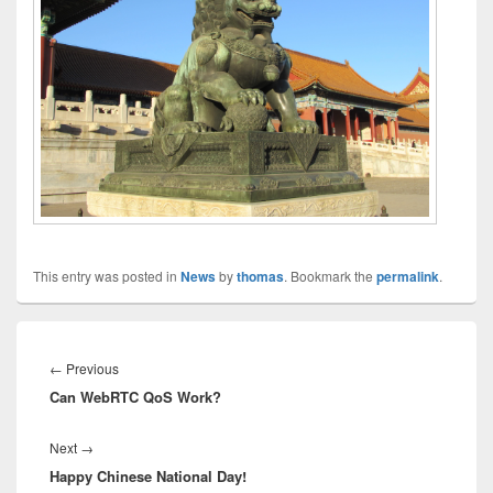
This entry was posted in
News
by
thomas
. Bookmark the
permalink
.
Innleggsnavigasjon
Previous
←
Previous
Can WebRTC QoS Work?
post:
Next
Next
→
Happy Chinese National Day!
post: