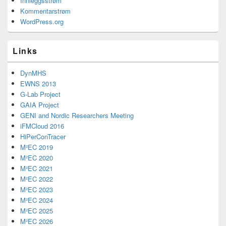
Innleggsstrøm
Kommentarstrøm
WordPress.org
Links
DynMHS
EWNS 2013
G-Lab Project
GAIA Project
GENI and Nordic Researchers Meeting
iFMCloud 2016
HiPerConTracer
M²EC 2019
M²EC 2020
M²EC 2021
M²EC 2022
M²EC 2023
M²EC 2024
M²EC 2025
M²EC 2026