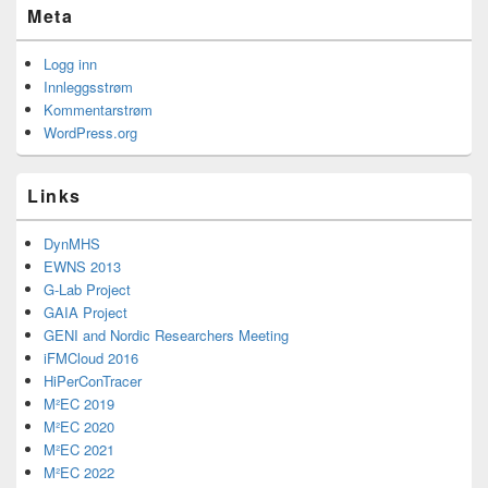
Meta
Logg inn
Innleggsstrøm
Kommentarstrøm
WordPress.org
Links
DynMHS
EWNS 2013
G-Lab Project
GAIA Project
GENI and Nordic Researchers Meeting
iFMCloud 2016
HiPerConTracer
M²EC 2019
M²EC 2020
M²EC 2021
M²EC 2022