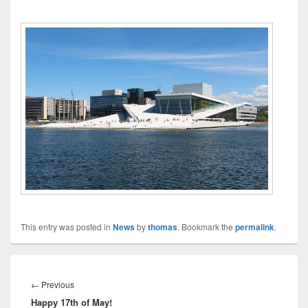
This entry was posted in
News
by
thomas
. Bookmark the
permalink
.
Innleggsnavigasjon
Previous
←
Previous
Happy 17th of May!
post: