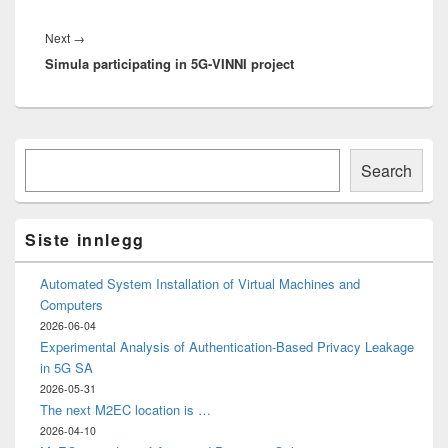
Next
Next
→
Simula participating in 5G-VINNI project
post:
Primary
Søk
Sidebar
Search
Widget
Area
Siste innlegg
Automated System Installation of Virtual Machines and
Computers
2026-06-04
Experimental Analysis of Authentication-Based Privacy Leakage
in 5G SA
2026-05-31
The next M2EC location is …
2026-04-10