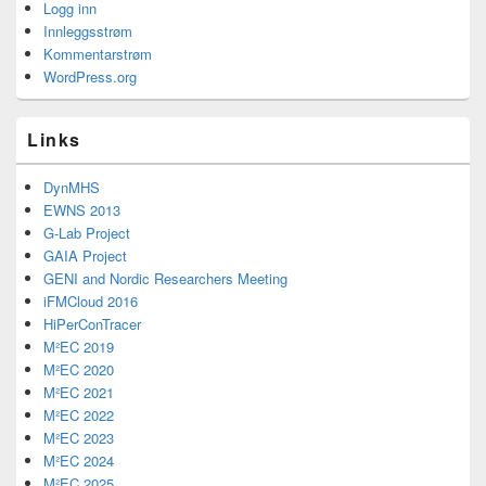
Logg inn
Innleggsstrøm
Kommentarstrøm
WordPress.org
Links
DynMHS
EWNS 2013
G-Lab Project
GAIA Project
GENI and Nordic Researchers Meeting
iFMCloud 2016
HiPerConTracer
M²EC 2019
M²EC 2020
M²EC 2021
M²EC 2022
M²EC 2023
M²EC 2024
M²EC 2025