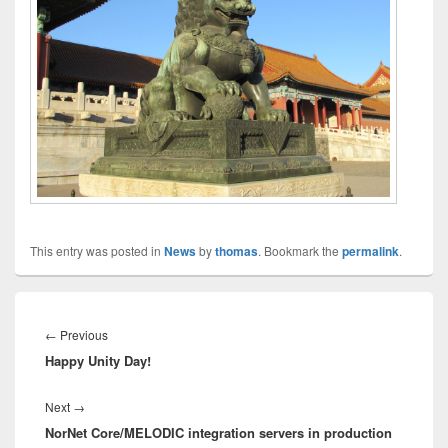
This entry was posted in
News
by
thomas
. Bookmark the
permalink
.
Innleggsnavigasjon
Previous
←
Previous
Happy Unity Day!
post:
Next
Next
→
NorNet Core/MELODIC integration servers in production
post: