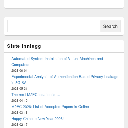
Primary
Søk
Sidebar
Search
Widget
Area
Siste innlegg
Automated System Installation of Virtual Machines and
Computers
2026-06-04
Experimental Analysis of Authentication-Based Privacy Leakage
in 5G SA
2026-05-31
The next M2EC location is …
2026-04-10
M2EC-2026: List of Accepted Papers is Online
2026-03-16
Happy Chinese New Year 2026!
2026-02-17