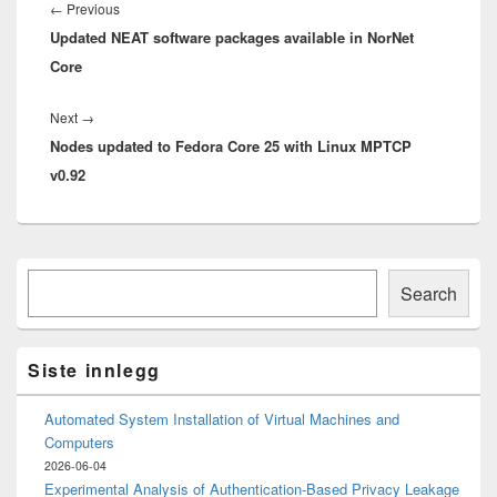
Previous
←
Previous
Updated NEAT software packages available in NorNet
post:
Core
Next
Next
→
Nodes updated to Fedora Core 25 with Linux MPTCP
post:
v0.92
Primary
Søk
Sidebar
Search
Widget
Area
Siste innlegg
Automated System Installation of Virtual Machines and
Computers
2026-06-04
Experimental Analysis of Authentication-Based Privacy Leakage