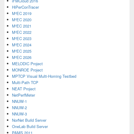
iFMCloud 2016
HiPerConTracer
M²EC 2019
M²EC 2020
M²EC 2021
M²EC 2022
M²EC 2023
M²EC 2024
M²EC 2025
M²EC 2026
MELODIC Project
MONROE Project
MPTCP Visual Multi-Homing Testbed
Multi-Path TCP
NEAT Project
NetPerfMeter
NNUW-1
NNUW-2
NNUW-3
NorNet Build Server
OneLab Build Server
PAMS 2011