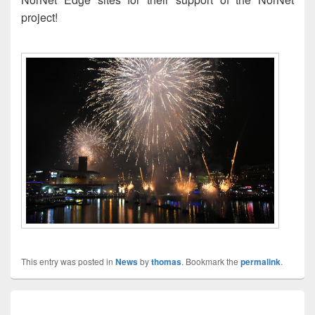
project!
This entry was posted in
News
by
thomas
. Bookmark the
permalink
.
Innleggsnavigasjon