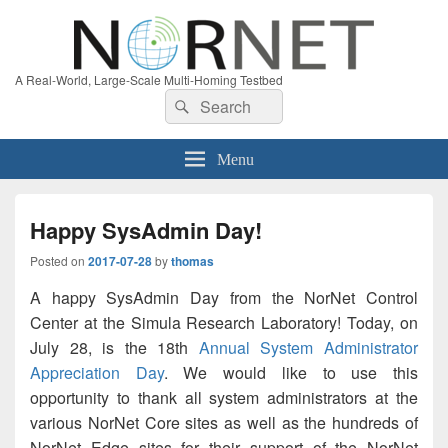
A Real-World, Large-Scale Multi-Homing Testbed
Search
Search
for:
Menu
Happy SysAdmin Day!
Posted on
2017-07-28
by
thomas
A happy SysAdmin Day from the NorNet Control
Center at the Simula Research Laboratory! Today, on
July 28, is the 18th
Annual System Administrator
Appreciation Day
. We would like to use this
opportunity to thank all system administrators at the
various NorNet Core sites as well as the hundreds of
NorNet Edge sites for their support of the NorNet