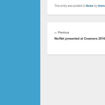
This entry was posted in
News
by
thom
Innleggsnavigasjon
Previous
←
Previous
NorNet presented at Coseners 2016
post: