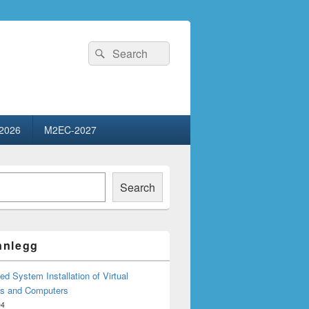
Search
Search
for:
2026
M2EC-2027
Search
innlegg
d System Installation of Virtual
s and Computers
04