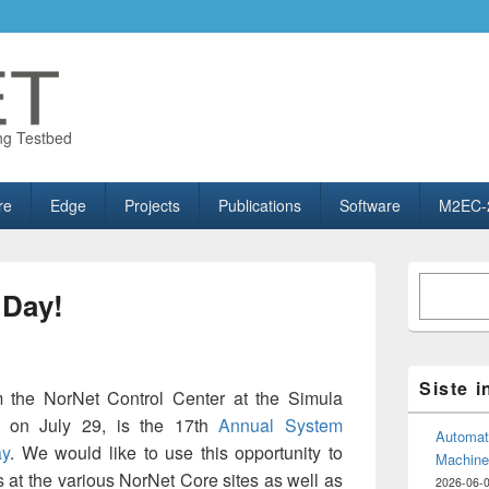
ng Testbed
re
Edge
Projects
Publications
Software
M2EC-
Primary
Søk
Sidebar
 Day!
Widget
Area
Siste 
the NorNet Control Center at the Simula
, on July 29, is the 17th
Annual System
Automate
ay
. We would like to use this opportunity to
Machine
s at the various NorNet Core sites as well as
2026-06-