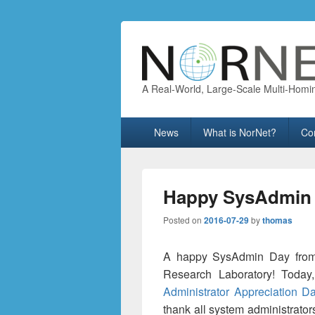
A Real-World, Large-Scale Multi-Homi
Primary
News
What is NorNet?
Co
menu
Happy SysAdmin
Posted on
2016-07-29
by
thomas
A happy SysAdmin Day from 
Research Laboratory! Today
Administrator Appreciation D
thank all system administrator