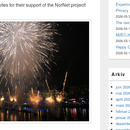
es for their support of the NorNet project!
Experime
Privacy
2026-05-
The nex
2026-04-
M2EC-20
2026-03-
Happy C
2026-02-
Arkiv
juni 202
mai 202
april 20
mars 20
februar 
januar 2
desembe
novembe