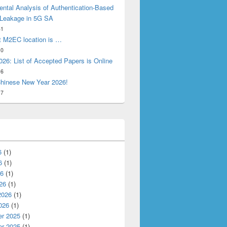
ntal Analysis of Authentication-Based
 Leakage in 5G SA
31
t M2EC location is …
10
26: List of Accepted Papers is Online
16
hinese New Year 2026!
17
6
(1)
6
(1)
26
(1)
26
(1)
2026
(1)
026
(1)
r 2025
(1)
r 2025
(1)