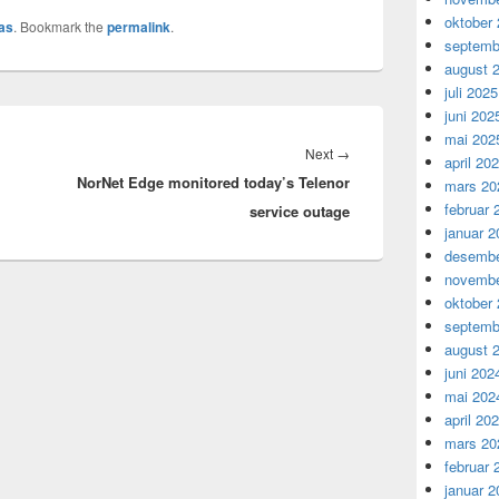
oktober
as
. Bookmark the
permalink
.
septemb
august 
juli 2025
juni 202
mai 202
Next
Next
→
april 20
NorNet Edge monitored today’s Telenor
post:
mars 20
februar 
service outage
januar 2
desembe
novembe
oktober
septemb
august 
juni 202
mai 202
april 20
mars 20
februar 
januar 2