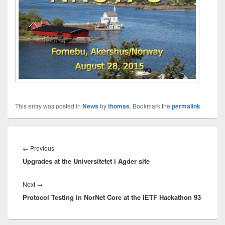
This entry was posted in
News
by
thomas
. Bookmark the
permalink
.
Innleggsnavigasjon
Previous
←
Previous
Upgrades at the Universitetet i Agder site
post:
Next
Next
→
Protocol Testing in NorNet Core at the IETF Hackathon 93
post: