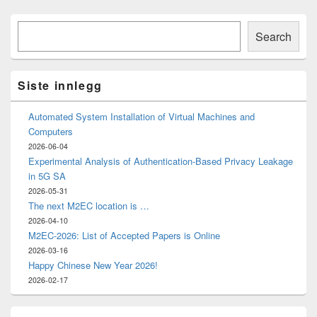
Primary
Søk
Sidebar
Search
Widget
Area
Siste innlegg
Automated System Installation of Virtual Machines and
Computers
2026-06-04
Experimental Analysis of Authentication-Based Privacy Leakage
in 5G SA
2026-05-31
The next M2EC location is …
2026-04-10
M2EC-2026: List of Accepted Papers is Online
2026-03-16
Happy Chinese New Year 2026!
2026-02-17