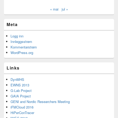
« mai
jul »
Meta
Logg inn
Innleggsstrøm
Kommentarstrøm
WordPress.org
Links
DynMHS
EWNS 2013
G-Lab Project
GAIA Project
GENI and Nordic Researchers Meeting
iFMCloud 2016
HiPerConTracer