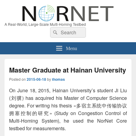
A Real-World, Large-Scale Multi-Homing Testbed
Search
Search
for:
Menu
Master Graduate at Hainan University
Posted on
2015-06-18
by
thomas
On June 18, 2015, Hainan University’s student Ji Liu
(刘骥) has acquired his Master of Computer Science
degree. For writing his thesis «多宿主系统中传输协议
拥塞控制的研究» (Study on Congestion Control of
Multi-Homing System), he used the NorNet Core
testbed for measurements.