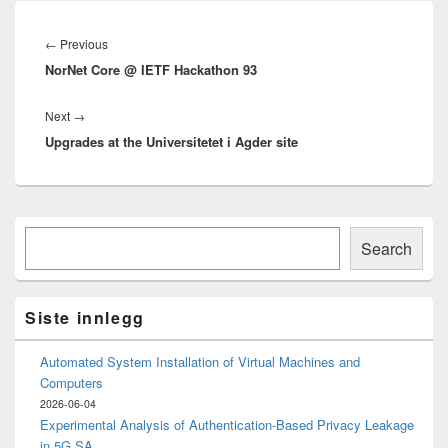
Innleggsnavigasjon
Previous
←
Previous
NorNet Core @ IETF Hackathon 93
post:
Next
Next
→
Upgrades at the Universitetet i Agder site
post:
Primary
Søk
Sidebar
Search
Widget
Area
Siste innlegg
Automated System Installation of Virtual Machines and
Computers
2026-06-04
Experimental Analysis of Authentication-Based Privacy Leakage
in 5G SA