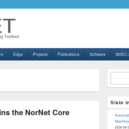
ng Testbed
re
Edge
Projects
Publications
Software
M2EC-
Primary
Søk
Sidebar
Widget
Area
Siste 
ns the NorNet Core
Automate
Machine
2026-06-