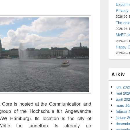
Experime
Privacy
2026-05-
The nex
2026-04-
M2EC-20
2026-03-
Happy C
2026-02-
Arkiv
juni 202
mai 202
april 20
t Core is hosted at the Communication and
mars 20
group of the Hochschule für Angewandte
februar 
januar 2
W Hamburg). Its location is the city of
desembe
hile the tunnelbox is already up
novembe