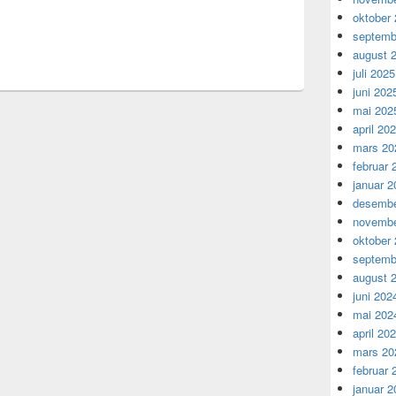
 joins the NorNet Core Testbed
oktober
septemb
august 
juli 2025
juni 202
mai 202
april 20
mars 20
februar 
januar 2
desembe
novembe
oktober
septemb
august 
juni 202
mai 202
april 20
mars 20
februar 
januar 2