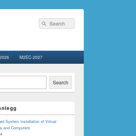
Search
Search
for:
2026
M2EC-2027
Search
innlegg
d System Installation of Virtual
s and Computers
04