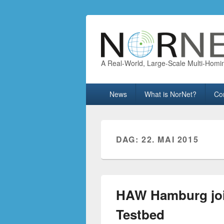
A Real-World, Large-Scale Multi-Homi
Primary
News
What is NorNet?
Co
menu
DAG:
22. MAI 2015
HAW Hamburg joi
Testbed