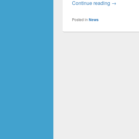
HAW Hamburg
Continue reading
→
Posted in
News