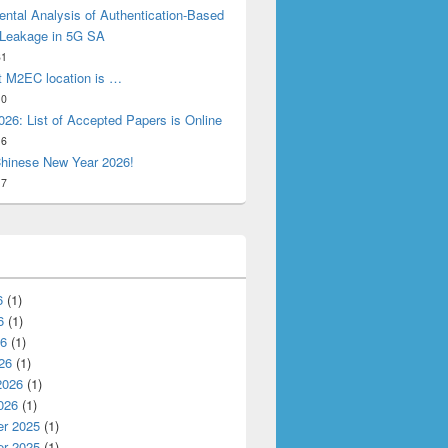
ntal Analysis of Authentication-Based
 Leakage in 5G SA
31
t M2EC location is …
10
26: List of Accepted Papers is Online
16
hinese New Year 2026!
17
6
(1)
6
(1)
26
(1)
26
(1)
2026
(1)
026
(1)
r 2025
(1)
r 2025
(1)