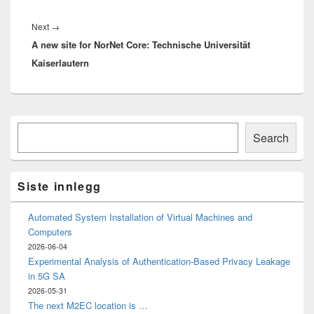
Next
Next
→
A new site for NorNet Core: Technische Universität
post:
Kaiserlautern
Primary
Søk
Sidebar
Search
Widget
Area
Siste innlegg
Automated System Installation of Virtual Machines and
Computers
2026-06-04
Experimental Analysis of Authentication-Based Privacy Leakage
in 5G SA
2026-05-31
The next M2EC location is …