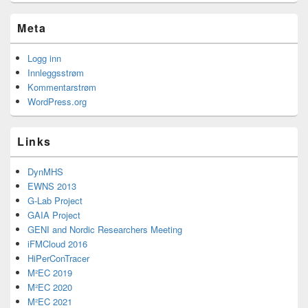
Meta
Logg inn
Innleggsstrøm
Kommentarstrøm
WordPress.org
Links
DynMHS
EWNS 2013
G-Lab Project
GAIA Project
GENI and Nordic Researchers Meeting
iFMCloud 2016
HiPerConTracer
M²EC 2019
M²EC 2020
M²EC 2021