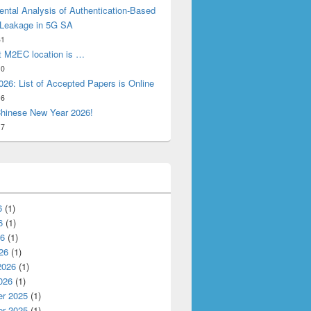
ntal Analysis of Authentication-Based
 Leakage in 5G SA
31
t M2EC location is …
10
26: List of Accepted Papers is Online
16
hinese New Year 2026!
17
6
(1)
6
(1)
26
(1)
26
(1)
2026
(1)
026
(1)
r 2025
(1)
r 2025
(1)