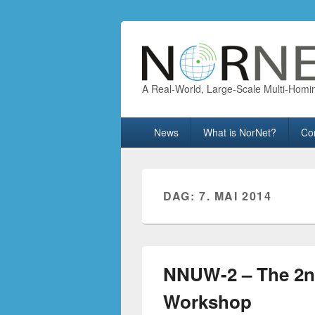
A Real-World, Large-Scale Multi-Homi
Primary
News
What is NorNet?
Co
menu
DAG:
7. MAI 2014
NNUW-2 – The 2n
Workshop