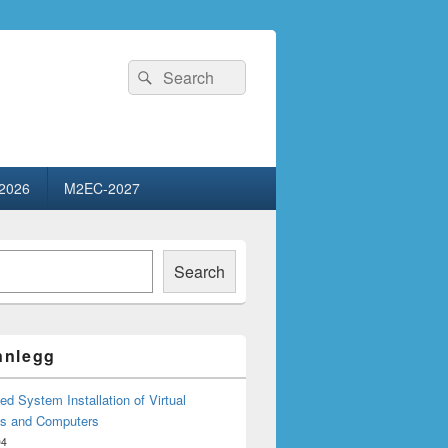
Search
Search
for:
2026
M2EC-2027
Search
innlegg
d System Installation of Virtual
s and Computers
04