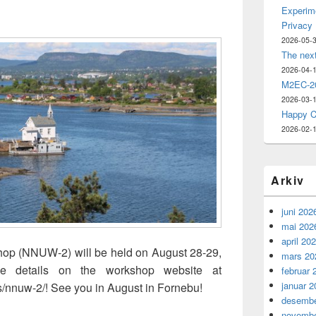
Experime
Privacy
2026-05-
The nex
2026-04-
M2EC-20
2026-03-
Happy C
2026-02-
Arkiv
juni 202
mai 202
april 20
op (NNUW-2) will be held on August 28-29,
mars 20
e details on the workshop website at
februar 
januar 2
/nnuw-2/! See you in August in Fornebu!
desembe
novembe