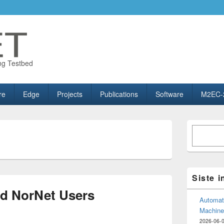
ng Testbed
re
Edge
Projects
Publications
Software
M2EC-
Primary
Søk
Sidebar
Widget
Area
Siste 
d NorNet Users
Automate
Machine
2026-06-