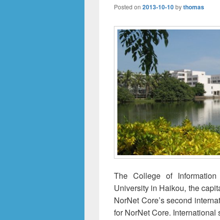
Posted on
2013-10-10
by
thomas
The College of Informatio
University in Haikou, the capit
NorNet Core’s second internati
for NorNet Core. International