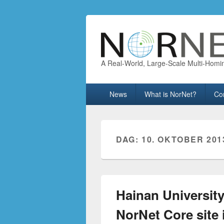
A Real-World, Large-Scale Multi-Homi
Primary
News
What is NorNet?
Co
menu
DAG:
10. OKTOBER 201
Hainan Universit
NorNet Core site 