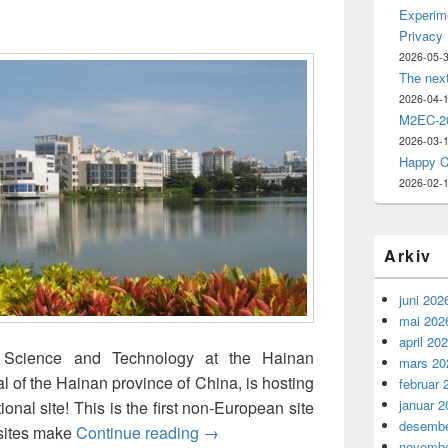
Experime
Privacy
2026-05-
The nex
2026-04-
M2EC-20
2026-03-
Happy C
2026-02-
Arkiv
juni 202
mai 202
april 20
n Science and Technology at the Hainan
mars 20
al of the Hainan province of China, is hosting
februar 
januar 2
onal site! This is the first non-European site
desembe
Hainan University (海南大学) hosts th
 sites make
Continue reading
→
novembe