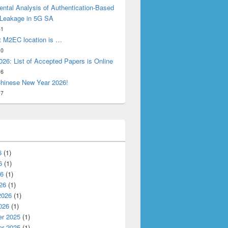
ntal Analysis of Authentication-Based
 Leakage in 5G SA
31
t M2EC location is …
10
26: List of Accepted Papers is Online
16
hinese New Year 2026!
17
6
(1)
6
(1)
26
(1)
26
(1)
2026
(1)
026
(1)
r 2025
(1)
e first NorNet Core site in Asia!
r 2025
(1)