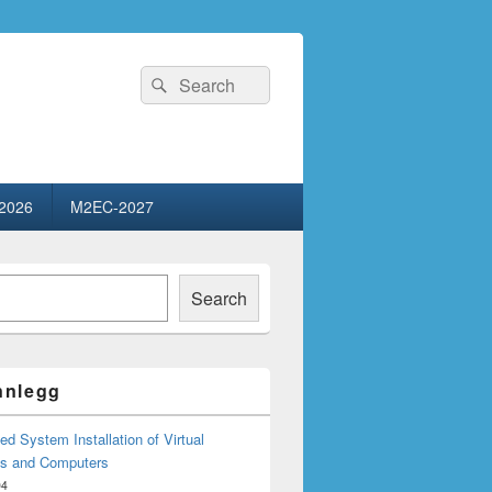
Search
Search
for:
2026
M2EC-2027
Search
innlegg
d System Installation of Virtual
s and Computers
04