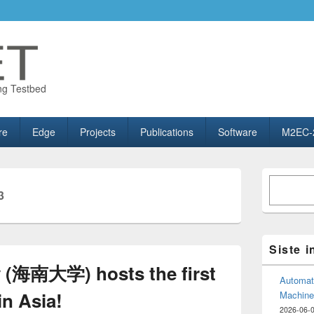
ng Testbed
re
Edge
Projects
Publications
Software
M2EC-
Primary
Søk
Sidebar
3
Widget
Area
Siste 
y (海南大学) hosts the first
Automate
in Asia!
Machine
2026-06-