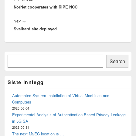
NorNet cooperates with RIPE NCC
post:
Next
Next
→
Svalbard site deployed
post:
Primary
Søk
Sidebar
Search
Widget
Area
Siste innlegg
Automated System Installation of Virtual Machines and
Computers
2026-06-04
Experimental Analysis of Authentication-Based Privacy Leakage
in 5G SA
2026-05-31
The next M2EC location is …