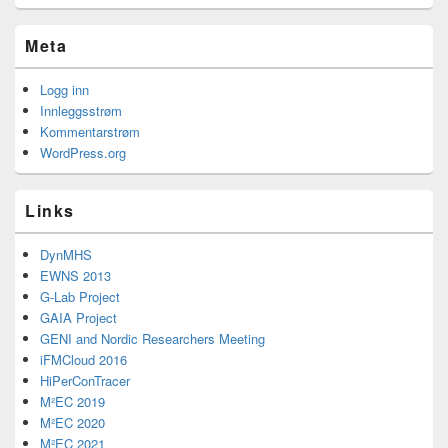
Meta
Logg inn
Innleggsstrøm
Kommentarstrøm
WordPress.org
Links
DynMHS
EWNS 2013
G-Lab Project
GAIA Project
GENI and Nordic Researchers Meeting
iFMCloud 2016
HiPerConTracer
M²EC 2019
M²EC 2020
M²EC 2021