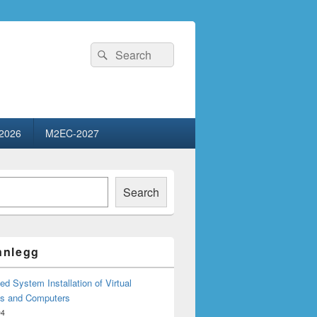
Search
Search
for:
2026
M2EC-2027
Search
innlegg
d System Installation of Virtual
s and Computers
04