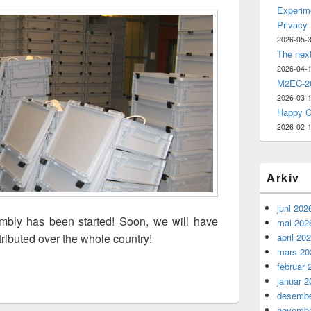
Experime
Privacy
2026-05-
The nex
2026-04-
M2EC-20
2026-03-
Happy C
2026-02-
Arkiv
juni 202
bly has been started! Soon, we will have
mai 202
april 20
ributed over the whole country!
mars 20
februar 
januar 2
desembe
novembe