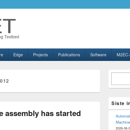
ng Testbed
re
Edge
Projects
Publications
Software
M2EC-
Primary
Søk
Sidebar
012
Widget
Area
Siste 
 assembly has started
Automate
Machine
2026-06-