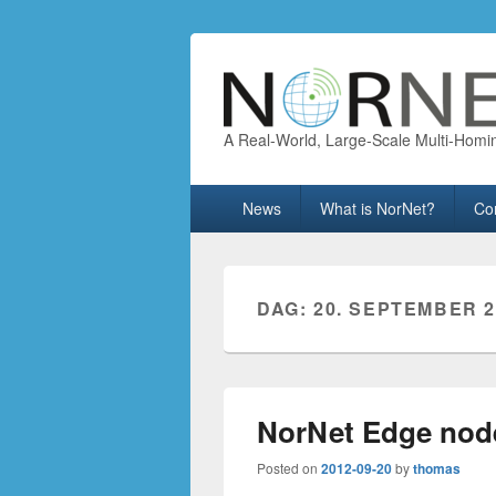
A Real-World, Large-Scale Multi-Homi
Primary
News
What is NorNet?
Co
menu
DAG:
20. SEPTEMBER 2
NorNet Edge node
Posted on
2012-09-20
by
thomas