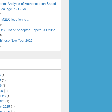
ntal Analysis of Authentication-Based
 Leakage in 5G SA
31
t M2EC location is …
10
26: List of Accepted Papers is Online
16
hinese New Year 2026!
17
6
(1)
6
(1)
26
(1)
26
(1)
2026
(1)
026
(1)
r 2025
(1)
r 2025
(1)