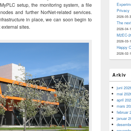
e MyPLC setup, the monitoring system, a file
Experime
Privacy
nodes and further NorNet-related services.
2026-05-
nfrastructure in place, we can soon begin to
The nex
external sites.
2026-04-
M2EC-20
2026-03-
Happy C
2026-02-
Arkiv
juni 202
mai 202
april 20
mars 20
februar 
januar 2
desembe
novembe