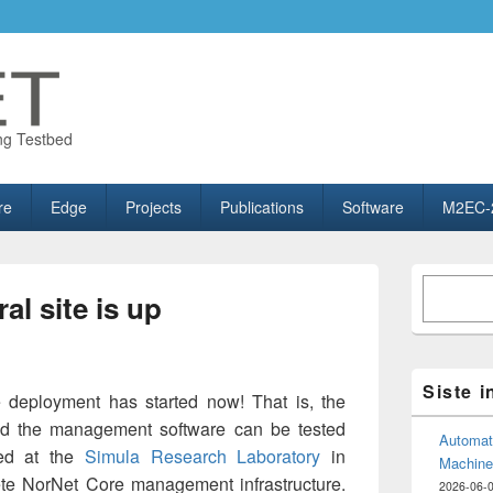
ng Testbed
re
Edge
Projects
Publications
Software
M2EC-
Primary
Søk
Sidebar
al site is up
Widget
Area
Siste 
 deployment has started now! That is, the
nd the management software can be tested
Automate
ted at the
Simula Research Laboratory
in
Machine
lete NorNet Core management infrastructure.
2026-06-