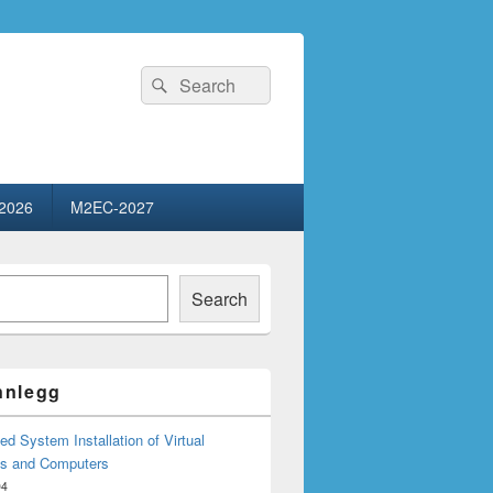
Search
Search
for:
2026
M2EC-2027
Search
innlegg
d System Installation of Virtual
s and Computers
04