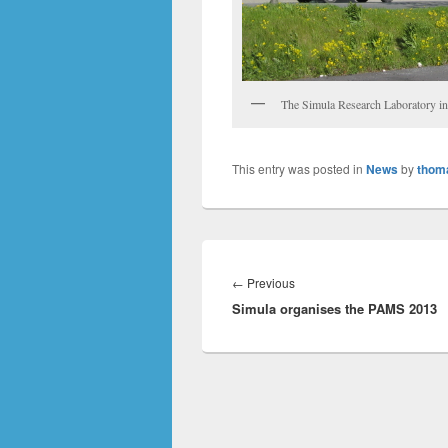
The Simula Research Laboratory i
This entry was posted in
News
by
thom
Innleggsnavigasjon
Previous
←
Previous
Simula organises the PAMS 2013
post: