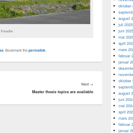
oktober
septemb
august 
juli 2025
juni 202
n Fornebu
mai 202
april 20
mars 20
as
. Bookmark the
permalink
.
februar 
januar 2
desembe
novembe
oktober
Next
Next
→
septemb
Master thesis topics are available
post:
august 
juni 202
mai 202
april 20
mars 20
februar 
januar 2