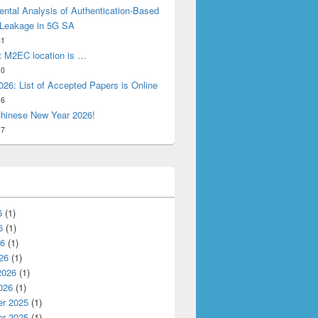
ntal Analysis of Authentication-Based
 Leakage in 5G SA
31
t M2EC location is …
10
26: List of Accepted Papers is Online
16
hinese New Year 2026!
17
6
(1)
6
(1)
26
(1)
26
(1)
2026
(1)
026
(1)
r 2025
(1)
r 2025
(1)