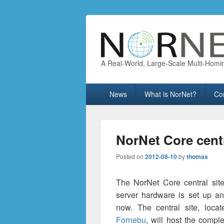
A Real-World, Large-Scale Multi-Homi
Primary
News
What is NorNet?
Co
menu
NorNet Core centr
Posted on
2012-08-10
by
thomas
The NorNet Core central site
server hardware is set up a
now. The central site, loca
Fornebu
, will host the comp