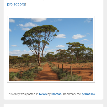
project.org
!
This entry was posted in
News
by
thomas
. Bookmark the
permalink
.