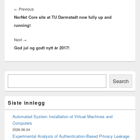
Innleggsnavigasjon
Previous
←
Previous
NorNet Core site at TU Darmstadt now fully up and
post:
running!
Next
Next
→
God jul og godt nytt år 2017!
post:
Primary
Søk
Sidebar
Search
Widget
Area
Siste innlegg
Automated System Installation of Virtual Machines and
Computers
2026-06-04
Experimental Analysis of Authentication-Based Privacy Leakage